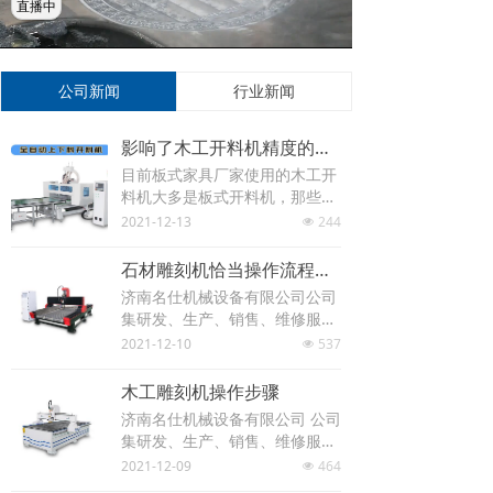
直播中
Loaded
:
Progress
:
Mute
0%
0%
公司新闻
行业新闻
影响了木工开料机精度的原因有哪些？
目前板式家具厂家使用的木工开
料机大多是板式开料机，那些传
统的手动推台锯已经逐渐淘汰，
2021-12-13
244
넶
加工精度对于木工开料机来说非
常重要。
石材雕刻机恰当操作流程是如何的实际操作实例教程
济南名仕机械设备有限公司公司
集研发、生产、销售、维修服务
为一体，公司的产品已经涵盖了
2021-12-10
537
넶
光纤激光切割机、光纤激光切管
机、板管一体切割机及木工雕刻
木工雕刻机操作步骤
机、金属雕刻机、石材雕刻机、
济南名仕机械设备有限公司 公司
广告雕刻机、铝板雕刻机、激光
集研发、生产、销售、维修服务
雕刻机等各种类型雕刻机厂家​​​​​​​。
为一体，公司的产品已经涵盖了
2021-12-09
464
넶
光纤激光切割机、光纤激光切管