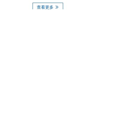
机、板管一体切割机及木工雕刻
查看更多
ꅀ
机、金属雕刻机、石材雕刻机、
广告雕刻机、铝板雕刻机、激光
雕刻机等各种类型雕刻机厂家。
合作案例
COOPERATION CASE
服务至上
客户第一
质量至上