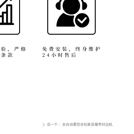
后一个：
全自动重型全铝家居履带封边机
ꄲ