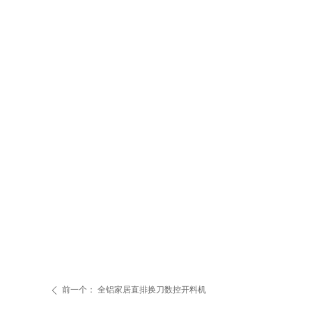
前一个：
全铝家居直排换刀数控开料机
ꄴ