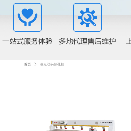
首页
ꄲ
激光双头侧孔机